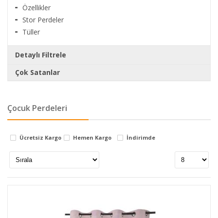
Özellikler
Stor Perdeler
Tüller
Detaylı Filtrele
Çok Satanlar
Markalar
Montaj Aparatı - 12 cm
sirkeci perde
Çocuk Perdeleri
Stok Durumu
Ücretsiz Kargo
Hemen Kargo
İndirimde
stokta var
Montaj Aparatı - 10 cm
stokta yok
Montaj Aparatı - 8 cm